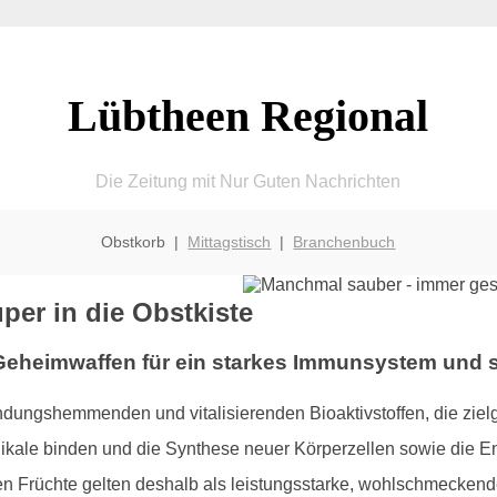
Lübtheen Regional
Die Zeitung mit Nur Guten Nachrichten
Obstkorb |
Mittagstisch
|
Branchenbuch
per in die Obstkiste
 Geheimwaffen für ein starkes Immunsystem und s
zündungshemmenden und vitalisierenden Bioaktivstoffen, die ziel
kale binden und die Synthese neuer Körperzellen sowie die En
 Früchte gelten deshalb als leistungsstarke, wohlschmeckende