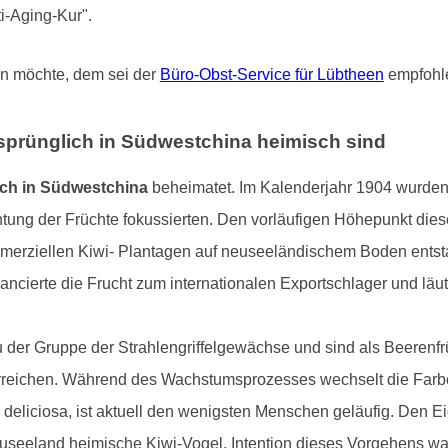
i-Aging-Kur".
en möchte, dem sei der
Büro-Obst-Service für Lübtheen
empfohl
rsprünglich in Südwestchina heimisch sind
ich in Südwestchina
beheimatet. Im Kalenderjahr 1904 wurden 
chtung der Früchte fokussierten. Den vorläufigen Höhepunkt die
mmerziellen Kiwi- Plantagen auf neuseeländischem Boden entstan
ncierte die Frucht zum internationalen Exportschlager und läu
 der Gruppe der Strahlengriffelgewächse und sind als Beerenfrü
erreichen. Während des Wachstumsprozesses wechselt die Farbe
 deliciosa, ist aktuell den wenigsten Menschen geläufig. Den E
useeland heimische Kiwi-Vogel. Intention dieses Vorgehens wa