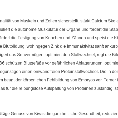
alität von Muskeln und Zellen sicherstellt, stärkt Calcium Sk
liert die autonome Muskulatur der Organe und fördert die Stab
ördert die Festigung von Knochen und Zähnen und speist die Kö
die Blutbildung, wohingegen Zink die Immunaktivität sanft ankur
igert das Sehvermögen, optimiert den Stoffwechsel, regt die Bil
6 schützen Blutgefäße vor gefährlichen Ablagerungen, optimier
günstigen einen einwandfreien Proteinstoffwechsel. Die in den
m beugt der körperlichen Fehlbildung von Embryos vor. Ferner 
s für die reibungslose Aufspaltung von Proteinen zuständig ist
äßige Genuss von Kiwis die ganzheitliche Gesundheit, reduziert