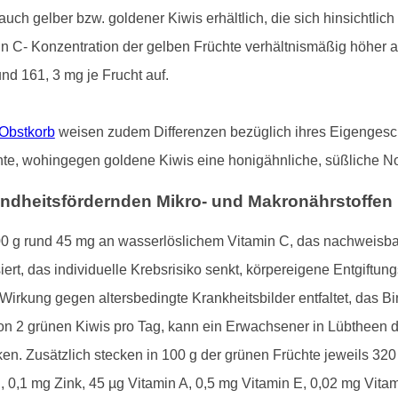
uch gelber bzw. goldener Kiwis erhältlich, die sich hinsichtlich
min C- Konzentration der gelben Früchte verhältnismäßig höher a
nd 161, 3 mg je Frucht auf.
Obstkorb
weisen zudem Differenzen bezüglich ihres Eigengesch
te, wohingegen goldene Kiwis eine honigähnliche, süßliche Not
esundheitsfördernden Mikro- und Makronährstoffen
 g rund 45 mg an wasserlöslichem Vitamin C, das nachweisbar
isiert, das individuelle Krebsrisiko senkt, körpereigene Entgif
 Wirkung gegen altersbedingte Krankheitsbilder entfaltet, das 
on 2 grünen Kiwis pro Tag, kann ein Erwachsener in Lübtheen 
en. Zusätzlich stecken in 100 g der grünen Früchte jeweils 3
0,1 mg Zink, 45 µg Vitamin A, 0,5 mg Vitamin E, 0,02 mg Vitam