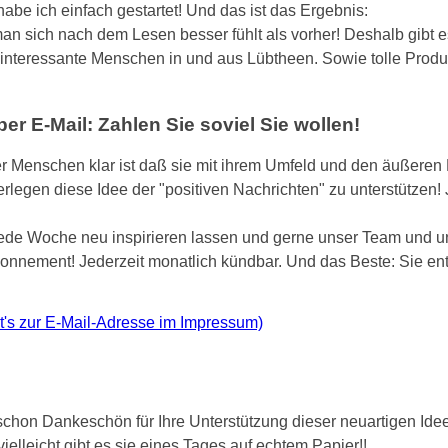
abe ich einfach gestartet! Und das ist das Ergebnis:
man sich nach dem Lesen besser fühlt als vorher! Deshalb gibt 
r interessante Menschen in und aus Lübtheen. Sowie tolle Produk
r E-Mail: Zahlen Sie soviel Sie wollen!
er Menschen klar ist daß sie mit ihrem Umfeld und den äußeren 
rlegen diese Idee der "positiven Nachrichten" zu unterstützen!
jede Woche neu inspirieren lassen und gerne unser Team und u
Abonnement! Jederzeit monatlich kündbar. Und das Beste: Sie en
ht's zur E-Mail-Adresse im Impressum)
schon Dankeschön für Ihre Unterstützung dieser neuartigen Idee
ielleicht gibt es sie eines Tages auf echtem Papier!!